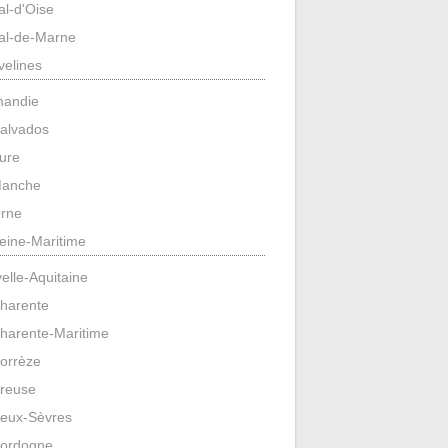
al-d'Oise
al-de-Marne
velines
mandie
alvados
ure
anche
rne
eine-Maritime
elle-Aquitaine
harente
harente-Maritime
orrèze
reuse
eux-Sèvres
ordogne