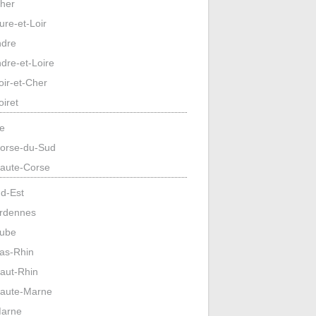
her
ure-et-Loir
ndre
ndre-et-Loire
oir-et-Cher
oiret
e
orse-du-Sud
aute-Corse
d-Est
rdennes
ube
as-Rhin
aut-Rhin
aute-Marne
arne