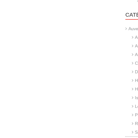
CAT
Auve
A
A
A
C
D
H
H
I
L
P
R
S