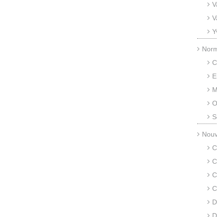
V
V
Y
Nor
C
E
M
O
S
Nouv
C
C
C
C
D
D