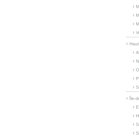
M
M
M
V
Haut
A
N
O
P
S
Île-
E
H
S
S