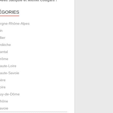
ÉGORIES
rgne-Rhône-Alpes
in
llier
rdèche
antal
rôme
aute-Loire
aute-Savoie
sère
oire
uy-de-Dôme
hône
avoie