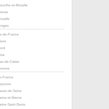
eurthe-et-Moselle
euse
oselle
osges
s-de-France
isne
ord
ise
as-de-Calais
omme
de-France
ssonne
auts-de-Seine
eine-et-Marne
eine-Saint-Denis