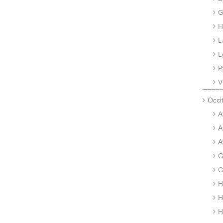
G
H
L
L
P
V
Occi
A
A
A
G
G
H
H
H