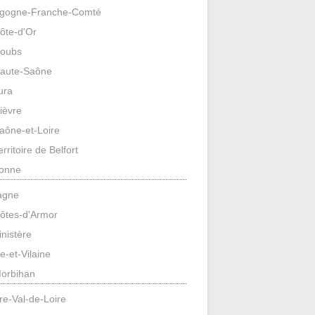
gogne-Franche-Comté
ôte-d'Or
oubs
aute-Saône
ura
ièvre
aône-et-Loire
erritoire de Belfort
onne
agne
ôtes-d'Armor
inistère
lle-et-Vilaine
orbihan
re-Val-de-Loire