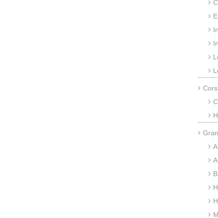
C
E
I
I
L
L
Cors
C
H
Gran
A
A
B
H
H
M