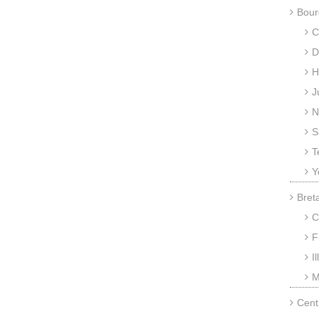
Bour
C
D
H
J
N
S
T
Y
Bret
C
F
I
M
Cent