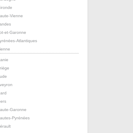
ironde
aute-Vienne
andes
ot-et-Garonne
yrénées-Atlantiques
ienne
tanie
riège
ude
veyron
ard
ers
aute-Garonne
autes-Pyrénées
érault