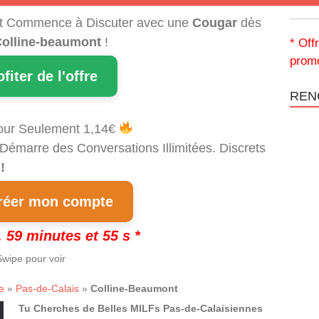
t Commence à Discuter avec une
Cougar
dès
olline-beaumont
!
* Off
promo
ofiter de l'offre
REN
our Seulement 1,14€
 Démarre des Conversations Illimitées. Discrets
!
éer mon compte
 59 minutes et 54 s *
wipe pour voir
e
»
Pas-de-Calais
»
Colline-Beaumont
Tu Cherches de Belles MILFs Pas-de-Calaisiennes