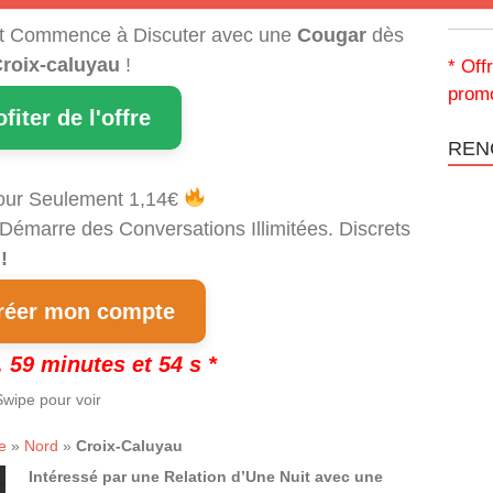
t Commence à Discuter avec une
Cougar
dès
roix-caluyau
!
* Off
promo
ofiter de l'offre
REN
our Seulement 1,14€
 Démarre des Conversations Illimitées. Discrets
!
éer mon compte
 59 minutes et 53 s *
wipe pour voir
e
»
Nord
»
Croix-Caluyau
Intéressé par une Relation d’Une Nuit avec une