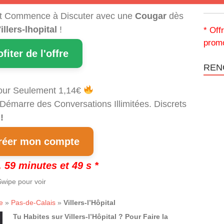
t Commence à Discuter avec une
Cougar
dès
illers-lhopital
!
* Off
promo
ofiter de l'offre
REN
our Seulement 1,14€
 Démarre des Conversations Illimitées. Discrets
!
éer mon compte
 59 minutes et 49 s *
wipe pour voir
e
»
Pas-de-Calais
»
Villers-l’Hôpital
Tu Habites sur Villers-l’Hôpital ? Pour Faire la